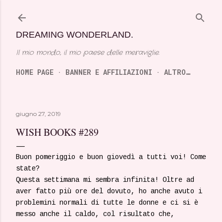
Passa ai contenuti principali
DREAMING WONDERLAND.
Il mio mondo, il mio paese delle meraviglie.
HOME PAGE
BANNER E AFFILIAZIONI
ALTRO…
giugno 27, 2019
WISH BOOKS #289
Buon pomeriggio e buon giovedì a tutti voi! Come
state?
Questa settimana mi sembra infinita! Oltre ad
aver fatto più ore del dovuto, ho anche avuto i
problemini normali di tutte le donne e ci si è
messo anche il caldo, col risultato che,